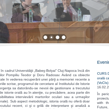
1
2
3
4
Eveni
ă în cadrul Universităţii „Babeş-Bolyai" Cluj-Napoca încă din
CURS DE
sorilor Pompiliu Teodor şi Doru Radosav. Având ca obiectiv
orală ca
rale în vederea recuperării unei părţi a memoriei recente a
(VoCIs) 
iile scrise, programul de cercetare al Institutului de Istorie
16.02.
ergenţa sa datorându-se nevoii de gestionare a trecutului
e istorie orală au în atenţie, cu precădere, acea parte din
În peri
ilitatea intervievării martorilor oculari sau a urmaşilor
proiect
nale). Sub aspect metodologic, istoria orală nu oferă doar
with t
utului recent, ci şi o grilă de interpretare şi analiză a
Future