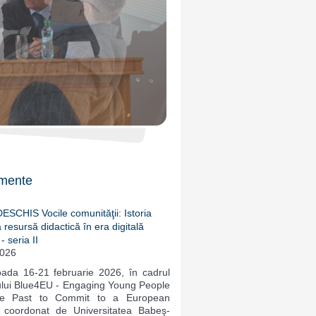
mente
SCHIS Vocile comunităţii: Istoria
 resursă didactică în era digitală
- seria II
2026
oada 16-21 februarie 2026, în cadrul
ului Blue4EU - Engaging Young People
he Past to Commit to a European
, coordonat de Universitatea Babeş-