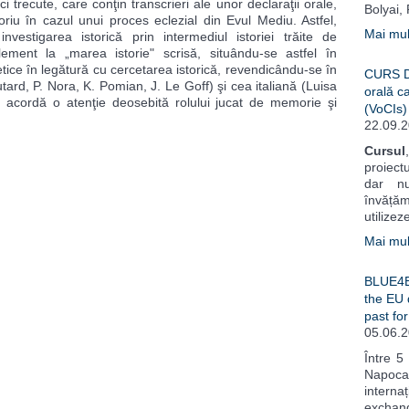
 trecute, care conţin transcrieri ale unor declaraţii orale,
Bolyai, 
riu în cazul unui proces eclezial din Evul Mediu. Astfel,
Mai mult
investigarea istorică prin intermediul istoriei trăite de
lement la „marea istorie" scrisă, situându-se astfel în
tice în legătură cu cercetarea istorică, revendicându-se în
CURS DE
tard, P. Nora, K. Pomian, J. Le Goff) şi cea italiană (Luisa
orală ca
re acordă o atenţie deosebită rolului jucat de memorie şi
(VoCIs)
22.09.
Cursul
proiect
dar nu
învățăm
utilizeze
Mai mult
BLUE4EU
the EU 
past fo
05.06.
Între 5
Napoc
intern
exchang