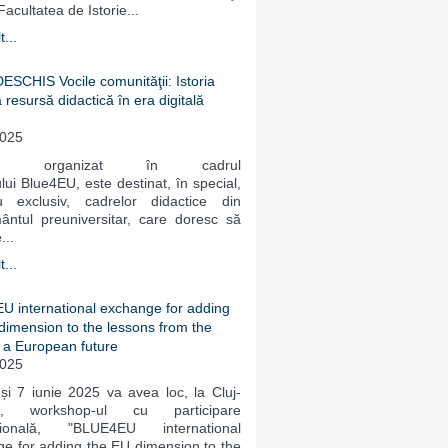
Facultatea de Istorie...
...
SCHIS Vocile comunităţii: Istoria
 resursă didactică în era digitală
2025
, organizat în cadrul
ului Blue4EU, este destinat, în special,
 exclusiv, cadrelor didactice din
ântul preuniversitar, care doresc să
...
...
 international exchange for adding
dimension to the lessons from the
r a European future
2025
 și 7 iunie 2025 va avea loc, la Cluj-
a, workshop-ul cu participare
ațională, "BLUE4EU international
e for adding the EU dimension to the