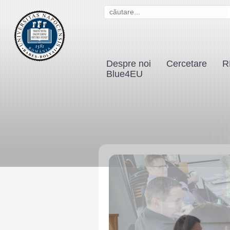
S
e
a
r
Despre noi
Cercetare
R
c
Blue4EU
h
f
o
r
m