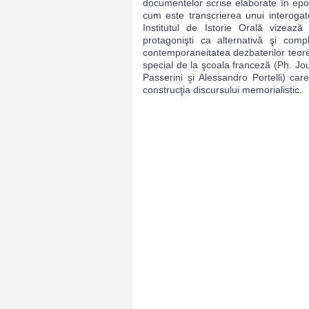
documentelor scrise elaborate în epoci
cum este transcrierea unui interogato
Institutul de Istorie Orală vizează 
protagonişti ca alternativă şi comp
contemporaneitatea dezbaterilor teore
special de la şcoala franceză (Ph. Jou
Passerini şi Alessandro Portelli) ca
construcţia discursului memorialistic.