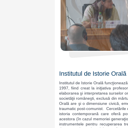
Institutul de Istorie Orală
Institutul de Istorie Orală funcţioneaz
1997, fiind creat la iniţiativa profe
elaborarea şi interpretarea surselor o
societăţii româneşti, exclusă din mărtur
Orală are şi o dimensiune civică, em
traumatic post-comunist. Cercetările d
istoria contemporană care oferă posib
acestora (în cazul memoriei generaţio
instrumentele pentru recuperarea trec