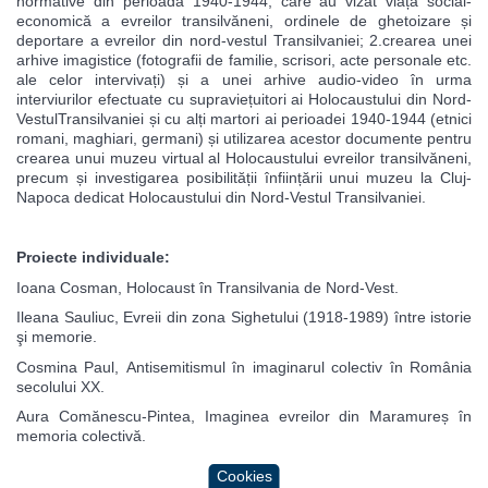
normative din perioada 1940-1944, care au vizat viața social-
economică a evreilor transilvăneni, ordinele de ghetoizare și
deportare a evreilor din nord-vestul Transilvaniei; 2.crearea unei
arhive imagistice (fotografii de familie, scrisori, acte personale etc.
ale celor intervivați) și a unei arhive audio-video în urma
interviurilor efectuate cu supraviețuitori ai Holocaustului din Nord-
VestulTransilvaniei și cu alți martori ai perioadei 1940-1944 (etnici
romani, maghiari, germani) și utilizarea acestor documente pentru
crearea unui muzeu virtual al Holocaustului evreilor transilvăneni,
precum și investigarea posibilității înființării unui muzeu la Cluj-
Napoca dedicat Holocaustului din Nord-Vestul Transilvaniei.
Proiecte individuale:
Ioana Cosman, Holocaust în Transilvania de Nord-Vest.
Ileana Sauliuc, Evreii din zona Sighetului (1918-1989) între istorie
şi memorie.
Cosmina Paul, Antisemitismul în imaginarul colectiv în România
secolului XX.
Aura Comănescu-Pintea, Imaginea evreilor din Maramureș în
memoria colectivă.
Cookies