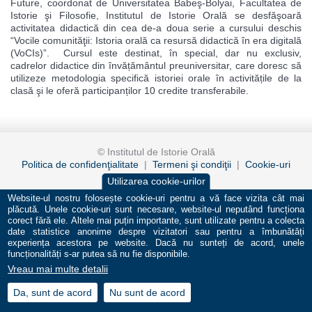
Future, coordonat de Universitatea Babeş-Bolyai, Facultatea de
Istorie şi Filosofie, Institutul de Istorie Orală se desfăşoară
activitatea didactică din cea de-a doua serie a cursului deschis
“Vocile comunităţii: Istoria orală ca resursă didactică în era digitală
(VoCIs)”. Cursul este destinat, în special, dar nu exclusiv,
cadrelor didactice din învățământul preuniversitar, care doresc să
utilizeze metodologia specifică istoriei orale în activitățile de la
clasă şi le oferă participanților 10 credite transferabile.
© Institutul de Istorie Orală
Politica de confidenţialitate
|
Termeni şi condiţii
|
Cookie-uri
Utilizarea cookie-urilor
design by
binardesign
programming by
sia vision
Website-ul nostru folosește cookie-uri pentru a vă face vizita cât mai
plăcută. Unele cookie-uri sunt necesare, website-ul neputând funcționa
corect fără ele. Altele mai puțin importante, sunt utilizate pentru a colecta
date statistice anonime despre vizitatori sau pentru a îmbunătăți
experiența acestora pe website. Dacă nu sunteți de acord, unele
funcționalități s-ar putea să nu fie disponibile.
Vreau mai multe detalii
Da, sunt de acord
Nu sunt de acord