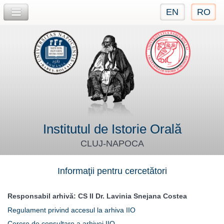
EN
RO
Jump to navigation
Institutul de Istorie Orală
CLUJ-NAPOCA
Informaţii pentru cercetători
Responsabil arhivă: CS II Dr. Lavinia Snejana Costea
Regulament privind accesul la arhiva IIO
Cerere de consultare a arhivei IIO