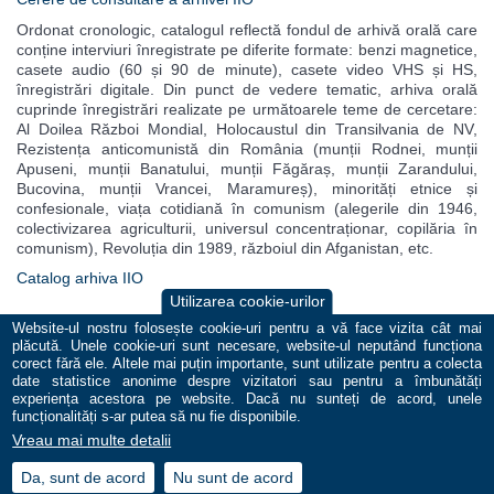
Ordonat cronologic, catalogul reflectă fondul de arhivă orală care
conține interviuri înregistrate pe diferite formate: benzi magnetice,
casete audio (60 și 90 de minute), casete video VHS și HS,
înregistrări digitale. Din punct de vedere tematic, arhiva orală
cuprinde înregistrări realizate pe următoarele teme de cercetare:
Al Doilea Război Mondial, Holocaustul din Transilvania de NV,
Rezistența anticomunistă din România (munții Rodnei, munții
Apuseni, munții Banatului, munții Făgăraș, munții Zarandului,
Bucovina, munții Vrancei, Maramureș), minorități etnice și
confesionale, viața cotidiană în comunism (alegerile din 1946,
colectivizarea agriculturii, universul concentraționar, copilăria în
comunism), Revoluția din 1989, războiul din Afganistan, etc.
Catalog arhiva IIO
Utilizarea cookie-urilor
Website-ul nostru folosește cookie-uri pentru a vă face vizita cât mai
plăcută. Unele cookie-uri sunt necesare, website-ul neputând funcționa
corect fără ele. Altele mai puțin importante, sunt utilizate pentru a colecta
date statistice anonime despre vizitatori sau pentru a îmbunătăți
experiența acestora pe website. Dacă nu sunteți de acord, unele
© Institutul de Istorie Orală
funcționalități s-ar putea să nu fie disponibile.
Politica de confidenţialitate
|
Termeni şi condiţii
|
Cookie-uri
Vreau mai multe detalii
design by
binardesign
programming by
sia vision
Da, sunt de acord
Nu sunt de acord