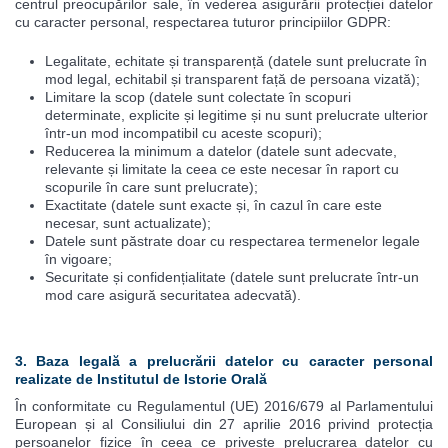
centrul preocupărilor sale, în vederea asigurării protecției datelor
cu caracter personal, respectarea tuturor principiilor GDPR:
Legalitate, echitate și transparență (datele sunt prelucrate în
mod legal, echitabil și transparent față de persoana vizată);
Limitare la scop (datele sunt colectate în scopuri
determinate, explicite și legitime și nu sunt prelucrate ulterior
într-un mod incompatibil cu aceste scopuri);
Reducerea la minimum a datelor (datele sunt adecvate,
relevante și limitate la ceea ce este necesar în raport cu
scopurile în care sunt prelucrate);
Exactitate (datele sunt exacte și, în cazul în care este
necesar, sunt actualizate);
Datele sunt păstrate doar cu respectarea termenelor legale
în vigoare;
Securitate și confidențialitate (datele sunt prelucrate într-un
mod care asigură securitatea adecvată).
3. Baza legală a prelucrării datelor cu caracter personal
realizate de Institutul de Istorie Orală
În conformitate cu Regulamentul (UE) 2016/679 al Parlamentului
European și al Consiliului din 27 aprilie 2016 privind protecția
persoanelor fizice în ceea ce privește prelucrarea datelor cu