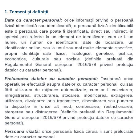
1. Termeni și definiții
Date cu caracter personal:
orice informații privind o persoană
fizică identificată sau identificabilă, o persoană fizică identificabilă
este o persoană care poate fi identificată, direct sau indirect, în
special prin referire la un element de identificare, cum ar fi un
nume, un număr de identificare, date de localizare, un
identificator online, sau la unul sau mai multe elemente specifice,
proprii identității sale fizice, fiziologice, genetice, psihice,
economice, culturale sau sociale (definiție preluată din
Regulamentul General european 2016/679 privind protecția
datelor cu caracter personal).
Prelucrarea datelor cu caracter personal:
înseamnă orice
operațiune efectuată asupra datelor cu caracter personal, cu sau
fără utilizarea de mijloace automatizate, cum ar fi colectarea,
înregistrarea, structurarea, stocarea, modificarea, extragerea,
utilizarea, divulgarea prin transmitere, diseminarea sau punerea
la dispoziție în orice alt mod, combinarea, restricționarea,
ștergerea sau distrugerea (definiție preluată din Regulamentul
General european 2016/679 privind protecția datelor cu caracter
personal).
Persoană vizată:
orice persoană fizică căruia îi sunt prelucrate
date cu caracter personal.