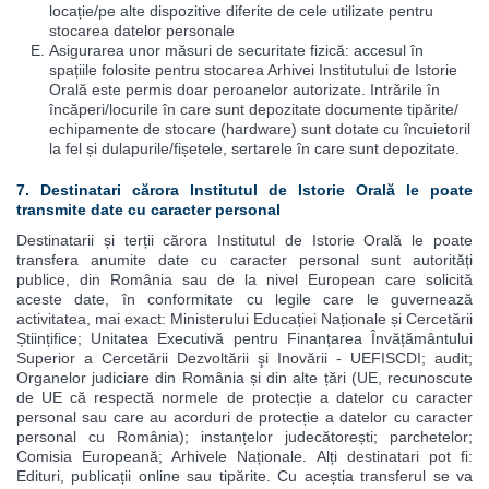
locație/pe alte dispozitive diferite de cele utilizate pentru
stocarea datelor personale
Asigurarea unor măsuri de securitate fizică: accesul în
spațiile folosite pentru stocarea Arhivei Institutului de Istorie
Orală este permis doar peroanelor autorizate. Intrările în
încăperi/locurile în care sunt depozitate documente tipărite/
echipamente de stocare (hardware) sunt dotate cu încuietoril
la fel și dulapurile/fișetele, sertarele în care sunt depozitate.
7. Destinatari cărora Institutul de Istorie Orală le poate
transmite date cu caracter personal
Destinatarii și terții cărora Institutul de Istorie Orală le poate
transfera anumite date cu caracter personal sunt autorități
publice, din România sau de la nivel European care solicită
aceste date, în conformitate cu legile care le guvernează
activitatea, mai exact: Ministerului Educației Naționale și Cercetării
Științifice; Unitatea Executivă pentru Finanțarea Învățământului
Superior a Cercetării Dezvoltării şi Inovării - UEFISCDI; audit;
Organelor judiciare din România și din alte țări (UE, recunoscute
de UE că respectă normele de protecție a datelor cu caracter
personal sau care au acorduri de protecție a datelor cu caracter
personal cu România); instanțelor judecătorești; parchetelor;
Comisia Europeană; Arhivele Naționale. Alți destinatari pot fi:
Edituri, publicații online sau tipărite. Cu aceștia transferul se va