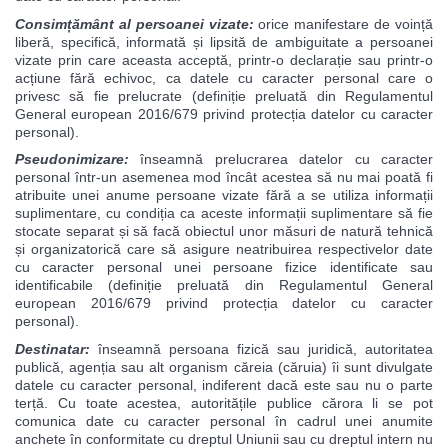
Consimțământ al persoanei vizate:
orice manifestare de voință
liberă, specifică, informată și lipsită de ambiguitate a persoanei
vizate prin care aceasta acceptă, printr-o declarație sau printr-o
acțiune fără echivoc, ca datele cu caracter personal care o
privesc să fie prelucrate (definiție preluată din Regulamentul
General european 2016/679 privind protecția datelor cu caracter
personal).
Pseudonimizare:
înseamnă prelucrarea datelor cu caracter
personal într-un asemenea mod încât acestea să nu mai poată fi
atribuite unei anume persoane vizate fără a se utiliza informații
suplimentare, cu condiția ca aceste informații suplimentare să fie
stocate separat și să facă obiectul unor măsuri de natură tehnică
și organizatorică care să asigure neatribuirea respectivelor date
cu caracter personal unei persoane fizice identificate sau
identificabile (definiție preluată din Regulamentul General
european 2016/679 privind protecția datelor cu caracter
personal).
Destinatar:
înseamnă persoana fizică sau juridică, autoritatea
publică, agenția sau alt organism căreia (căruia) îi sunt divulgate
datele cu caracter personal, indiferent dacă este sau nu o parte
terță. Cu toate acestea, autoritățile publice cărora li se pot
comunica date cu caracter personal în cadrul unei anumite
anchete în conformitate cu dreptul Uniunii sau cu dreptul intern nu