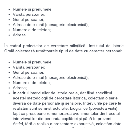
Numele și prenumele;
Vârsta persoanei;
Genul persoanei;
Adrese de e-mail (mesagerie electronică);
Numerele de telefon;
Adresa.
În cadrul proiectelor de cercetare științifică, Institutul de Istorie
Orală colectează următoarele tipuri de date cu caracter personal:
Numele și prenumele;
Vârsta persoanei;
Genul persoanei;
Adrese de e-mail (mesagerie electronică);
Numerele de telefon;
Adresa;
În cadrul interviurilor de istorie orală, dat fiind specificul
acestei metodologii de cercetare istorică, colectăm o serie
diversă de date personale şi sensibile. Interviurile pe care le
realizăm sunt semi-structurate, biografice (povestea vieții),
fapt ce presupune rememorarea evenimentelor din trecutul
intervievaților din perioada copilăriei şi până în prezent.
Astfel, fără a realiza o prezentare exhaustivă, colectăm date