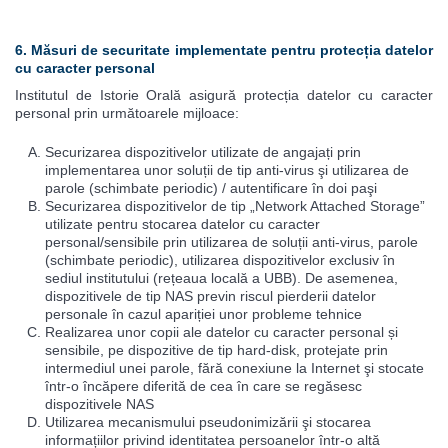
6. Măsuri de securitate implementate pentru protecția datelor
cu caracter personal
Institutul de Istorie Orală asigură protecția datelor cu caracter
personal prin următoarele mijloace:
Securizarea dispozitivelor utilizate de angajați prin
implementarea unor soluții de tip anti-virus şi utilizarea de
parole (schimbate periodic) / autentificare în doi paşi
Securizarea dispozitivelor de tip „Network Attached Storage”
utilizate pentru stocarea datelor cu caracter
personal/sensibile prin utilizarea de soluții anti-virus, parole
(schimbate periodic), utilizarea dispozitivelor exclusiv în
sediul institutului (rețeaua locală a UBB). De asemenea,
dispozitivele de tip NAS previn riscul pierderii datelor
personale în cazul apariției unor probleme tehnice
Realizarea unor copii ale datelor cu caracter personal și
sensibile, pe dispozitive de tip hard-disk, protejate prin
intermediul unei parole, fără conexiune la Internet şi stocate
într-o încăpere diferită de cea în care se regăsesc
dispozitivele NAS
Utilizarea mecanismului pseudonimizării şi stocarea
informațiilor privind identitatea persoanelor într-o altă