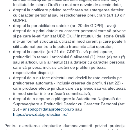
Institutul de Istorie Orală nu mai are nevoie de aceste date;
dreptul la notificare privind rectificarea sau ștergerea datelor
cu caracter personal sau restricționarea prelucrării (art 19 din
GDPR);
dreptul la portabilitatea datelor (art 20 din GDPR) - aveți
dreptul de a primi datele cu caracter personal care vă privesc
și pe care le-ați furnizat UBB Cluj / Institutului de Istorie Orală
într-un format structurat, utilizat în mod curent și care poate fi
citit automat pentru a le putea transmite altui operator;
dreptul la opoziție (art 21 din GDPR) - vă puteți opune,
prelucrării în temeiul articolului 6 alineatul (1) litera (e) sau (f)
sau al articolului 6 alineatul (1) a datelor cu caracter personal
care vă privesc, inclusiv creării de profiluri pe baza
respectivelor dispoziții;
dreptul de a nu face obiectul unei decizii bazate exclusiv pe
prelucrarea automată - inclusiv crearea de profiluri (art 22) -
care produce efecte juridice care vă privesc sau vă afectează
în mod similar într-o măsură semnificativă;
dreptul de a depune o plângere la Autoritatea Națională de
Supraveghere a Prelucrării Datelor cu Caracter Personal (art
15) -
anspdcp@dataprotection.ro
sau
https://www.dataprotection.ro/
Pentru exercitarea drepturilor dumneavoastră privind protecția