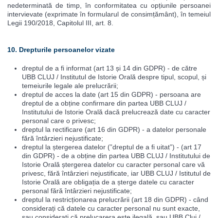
nedeterminată de timp, în conformitatea cu opțiunile persoanei
intervievate (exprimate în formularul de consimțământ), în temeiul
Legii 190/2018, Capitolul III, art. 8.
10. Drepturile persoanelor vizate
dreptul de a fi informat (art 13 și 14 din GDPR) - de către
UBB CLUJ / Institutul de Istorie Orală despre tipul, scopul, și
temeiurile legale ale prelucrării;
dreptul de acces la date (art 15 din GDPR) - persoana are
dreptul de a obține confirmare din partea UBB CLUJ /
Institutului de Istorie Orală dacă prelucrează date cu caracter
personal care o privesc;
dreptul la rectificare (art 16 din GDPR) - a datelor personale
fără întârzieri nejustificate;
dreptul la ștergerea datelor (”dreptul de a fi uitat”) - (art 17
din GDPR) - de a obține din partea UBB CLUJ / Institutului de
Istorie Orală ștergerea datelor cu caracter personal care vă
privesc, fără întârzieri nejustificate, iar UBB CLUJ / Istitutul de
Istorie Orală are obligația de a șterge datele cu caracter
personal fără întârzieri nejustificate;
dreptul la restricționarea prelucrării (art 18 din GDPR) - când
considerați că datele cu caracter personal nu sunt exacte,
sau considerați că prelucarera este ilegală, sau UBB Cluj /