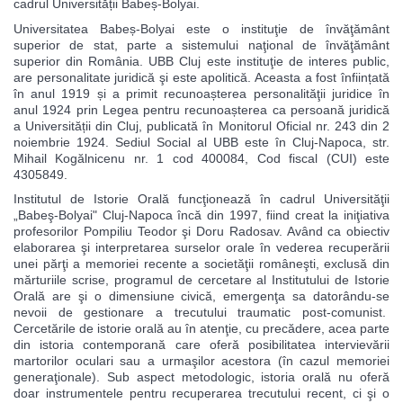
cadrul Universității Babeș-Bolyai.
Universitatea Babeș-Bolyai este o instituţie de învăţământ
superior de stat, parte a sistemului naţional de învăţământ
superior din România. UBB Cluj este instituţie de interes public,
are personalitate juridică şi este apolitică. Aceasta a fost înființată
în anul 1919 și a primit recunoașterea personalităţii juridice în
anul 1924 prin Legea pentru recunoașterea ca persoană juridică
a Universității din Cluj, publicată în Monitorul Oficial nr. 243 din 2
noiembrie 1924. Sediul Social al UBB este în Cluj-Napoca, str.
Mihail Kogălnicenu nr. 1 cod 400084, Cod fiscal (CUI) este
4305849.
Institutul de Istorie Orală funcţionează în cadrul Universităţii
„Babeş-Bolyai" Cluj-Napoca încă din 1997, fiind creat la iniţiativa
profesorilor Pompiliu Teodor şi Doru Radosav. Având ca obiectiv
elaborarea şi interpretarea surselor orale în vederea recuperării
unei părţi a memoriei recente a societăţii româneşti, exclusă din
mărturiile scrise, programul de cercetare al Institutului de Istorie
Orală are şi o dimensiune civică, emergenţa sa datorându-se
nevoii de gestionare a trecutului traumatic post-comunist.
Cercetările de istorie orală au în atenţie, cu precădere, acea parte
din istoria contemporană care oferă posibilitatea intervievării
martorilor oculari sau a urmaşilor acestora (în cazul memoriei
generaţionale). Sub aspect metodologic, istoria orală nu oferă
doar instrumentele pentru recuperarea trecutului recent, ci şi o