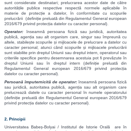
sunt considerate destinatari; prelucrarea acestor date de către
autoritățile publice respective respectă normele aplicabile în
materie de protecție a datelor, în conformitate cu scopurile
prelucrării (definiție preluată din Regulamentul General european
2016/679 privind protecția datelor cu caracter personal).
Operator:
înseamnă persoana fizică sau juridică, autoritatea
publică, agenția sau alt organism care, singur sau împreună cu
altele, stabilește scopurile și mijloacele de prelucrare a datelor cu
caracter personal; atunci când scopurile și mijloacele prelucrării
sunt stabilite prin dreptul Uniunii sau dreptul intern, operatorul sau
criteriile specifice pentru desemnarea acestuia pot fi prevăzute în
dreptul Uniunii sau în dreptul intern (definiție preluată din
Regulamentul General european 2016/679 privind protecția
datelor cu caracter personal).
Persoană împuternicită de operator:
înseamnă persoana fizică
sau juridică, autoritatea publică, agenția sau alt organism care
prelucrează datele cu caracter personal în numele operatorului
(definiție preluată din Regulamentul General european 2016/679
privind protecția datelor cu caracter personal).
2. Principii
Universitatea Babeș-Bolyai / Institutul de Istorie Orală are în