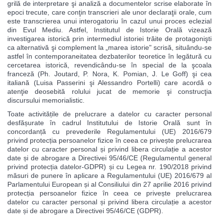
grilă de interpretare şi analiză a documentelor scrise elaborate în
epoci trecute, care conţin transcrieri ale unor declaraţii orale, cum
este transcrierea unui interogatoriu în cazul unui proces eclezial
din Evul Mediu. Astfel, Institutul de Istorie Orală vizează
investigarea istorică prin intermediul istoriei trăite de protagonişti
ca alternativă şi complement la „marea istorie" scrisă, situându-se
astfel în contemporaneitatea dezbaterilor teoretice în legătură cu
cercetarea istorică, revendicându-se în special de la şcoala
franceză (Ph. Joutard, P. Nora, K. Pomian, J. Le Goff) şi cea
italiană (Luisa Passerini şi Alessandro Portelli) care acordă o
atenţie deosebită rolului jucat de memorie şi construcţia
discursului memorialistic.
Toate activitățile de prelucrare a datelor cu caracter personal
desfășurate în cadrul Institutului de Istorie Orală sunt în
concordanță cu prevederile Regulamentului (UE) 2016/679
privind protecția persoanelor fizice în ceea ce privește prelucrarea
datelor cu caracter personal și privind libera circulație a acestor
date și de abrogare a Directivei 95/46/CE (Regulamentul general
privind protecția datelor-GDPR) și cu Legea nr. 190/2018 privind
măsuri de punere în aplicare a Regulamentului (UE) 2016/679 al
Parlamentului European și al Consiliului din 27 aprilie 2016 privind
protecția persoanelor fizice în ceea ce privește prelucrarea
datelor cu caracter personal și privind libera circulație a acestor
date și de abrogare a Directivei 95/46/CE (GDPR).