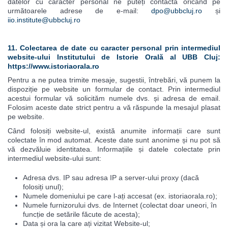
datelor cu caracter personal ne puteți contacta oricând pe
următoarele adrese de e-mail:
dpo@ubbcluj.ro
și
iio.institute@ubbcluj.ro
11. Colectarea de date cu caracter personal prin intermediul
website-ului Institutului de Istorie Orală al UBB Cluj:
https://www.istoriaorala.ro
Pentru a ne putea trimite mesaje, sugestii, întrebări, vă punem la
dispoziție pe website un formular de contact. Prin intermediul
acestui formular vă solicităm numele dvs. și adresa de email.
Folosim aceste date strict pentru a vă răspunde la mesajul plasat
pe website.
Când folosiți website-ul, există anumite informații care sunt
colectate în mod automat. Aceste date sunt anonime și nu pot să
vă dezvăluie identitatea. Informațiile și datele colectate prin
intermediul website-ului sunt:
Adresa dvs. IP sau adresa IP a server-ului proxy (dacă
folosiți unul);
Numele domeniului pe care l-ați accesat (ex. istoriaorala.ro);
Numele furnizorului dvs. de Internet (colectat doar uneori, în
funcție de setările făcute de acesta);
Data și ora la care ați vizitat Website-ul;