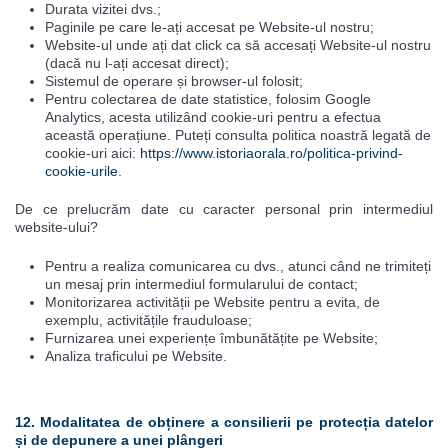
Durata vizitei dvs.;
Paginile pe care le-ați accesat pe Website-ul nostru;
Website-ul unde ați dat click ca să accesați Website-ul nostru
(dacă nu l-ați accesat direct);
Sistemul de operare și browser-ul folosit;
Pentru colectarea de date statistice, folosim Google
Analytics, acesta utilizând cookie-uri pentru a efectua
această operațiune. Puteți consulta politica noastră legată de
cookie-uri aici:
https://www.istoriaorala.ro/politica-privind-
cookie-urile
.
De ce prelucrăm date cu caracter personal prin intermediul
website-ului?
Pentru a realiza comunicarea cu dvs., atunci când ne trimiteți
un mesaj prin intermediul formularului de contact;
Monitorizarea activității pe Website pentru a evita, de
exemplu, activitățile frauduloase;
Furnizarea unei experiențe îmbunătățite pe Website;
Analiza traficului pe Website.
12. Modalitatea de obținere a consilierii pe protecția datelor
și de depunere a unei plângeri