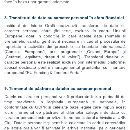
face în baza unor garanții adecvate.
8. Transferuri de date cu caracter personal în afara României
Institutul de Istorie Orală realizează transferuri de date cu
caracter personal către ţări terţe, exclusiv în cadrul Uniunii
Europene, doar în condițiile în care aceste date (numele și
prenumele, vârsta, gen) sunt necesare în cadrul procesului de
raportate a activității din proiectele cu finanțate internațională
(Comisia Europeană, prin programele „Orizont Europa” şi
„Cetățeni, egalitate, drepturi și valori”). Transferul datelor cu
caracter personal este realizat exclusiv prin intermediul platformei
special destinate pentru managementul granturilor cu finanțare
europeană “EU Funding & Tenders Portal”.
9. Termenul de păstrare a datelor cu caracter personal
Datele cu caracter personal vor fi prelucrate într-o perioadă de
timp prevăzută în legislația europeană și națională, în
conformitate cu GDPR și celelalte baze legale care impun acest
lucru. Termenul de păstrare al diferitelor categorii de date cu
caracter personal este prevăzut în nomenclatorul arhivistic al UBB
Cluj. Datele personale şi sensibile colectate în cadrul cercetărilor
de istorie orală vor fi arhivate în arhiva instituției, pe o perioadă