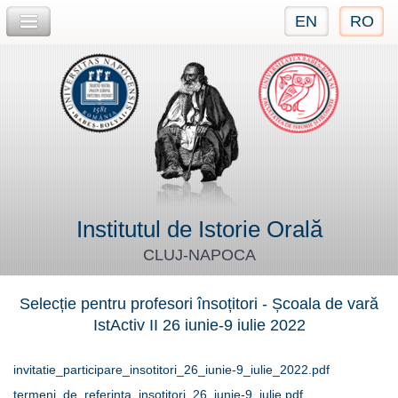
EN
RO
Jump to navigation
Institutul de Istorie Orală
CLUJ-NAPOCA
Selecție pentru profesori însoțitori - Școala de vară
IstActiv II 26 iunie-9 iulie 2022
invitatie_participare_insotitori_26_iunie-9_iulie_2022.pdf
termeni_de_referinta_insotitori_26_iunie-9_iulie.pdf