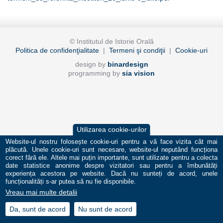
© Institutul de Istorie Orală
Politica de confidenţialitate
|
Termeni şi condiţii
|
Cookie-uri
design by
binardesign
programming by
sia vision
Utilizarea cookie-urilor
Website-ul nostru folosește cookie-uri pentru a vă face vizita cât mai
plăcută. Unele cookie-uri sunt necesare, website-ul neputând funcționa
corect fără ele. Altele mai puțin importante, sunt utilizate pentru a colecta
date statistice anonime despre vizitatori sau pentru a îmbunătăți
experiența acestora pe website. Dacă nu sunteți de acord, unele
funcționalități s-ar putea să nu fie disponibile.
Vreau mai multe detalii
Da, sunt de acord
Nu sunt de acord